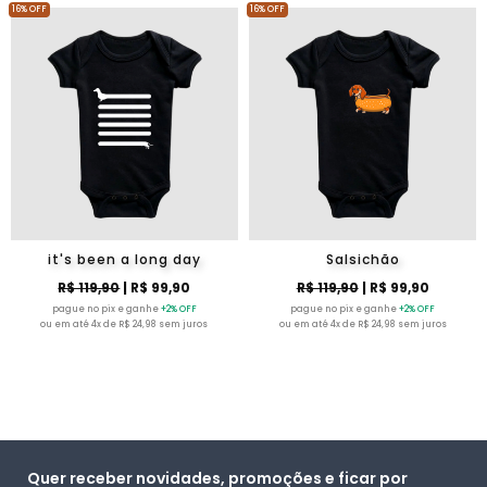
16% OFF
16% OFF
it's been a long day
Salsichão
R$ 119,90
| R$ 99,90
R$ 119,90
| R$ 99,90
pague no pix e ganhe
+2% OFF
pague no pix e ganhe
+2% OFF
ou em até 4x de R$ 24,98 sem juros
ou em até 4x de R$ 24,98 sem juros
Quer receber novidades, promoções e ficar por