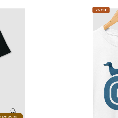
7% OFF
o peruano