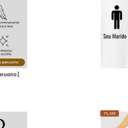
o peruano
eruano]
7% OFF