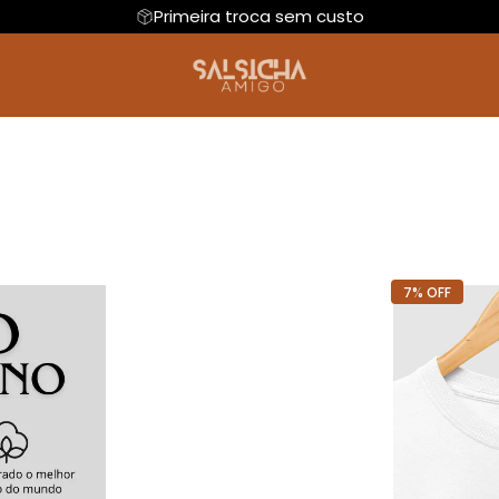
Primeira troca sem custo
ral
Dia das mães
Camiseta Algodão Peruano
Hoodie Moletom
Dia dos namora
antil
Camiseta Oversized
Natal
Artes de bolso
dades
Futebol
7% OFF