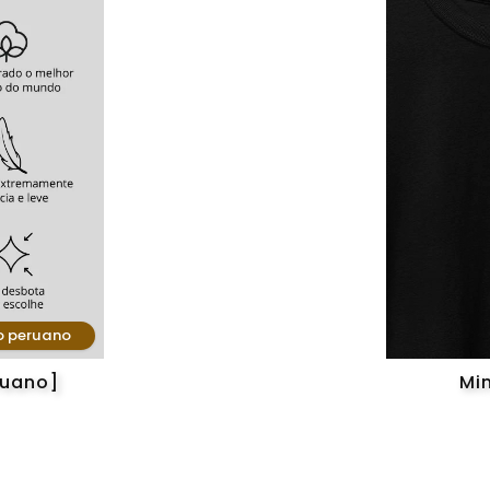
o peruano
ruano]
Mi