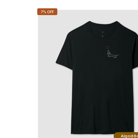
7% OFF
Algodã