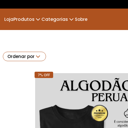
Produtos
Categorias
Loja
Sobre
Camiseta
Frases
Camiseta Infantil
Ge
Suéter Moletom
Dia dos pais
Body Infantil
Inf
Ordenar por
Mais vendidas
Novi
7% OFF