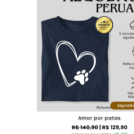
Algodã
Amor por patas
R$ 140,90
| R$ 129,90