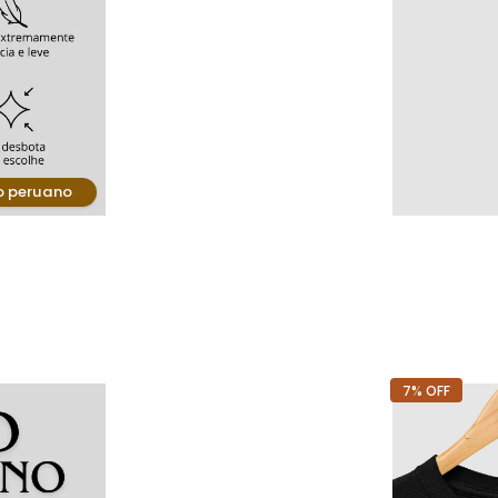
o peruano
7% OFF