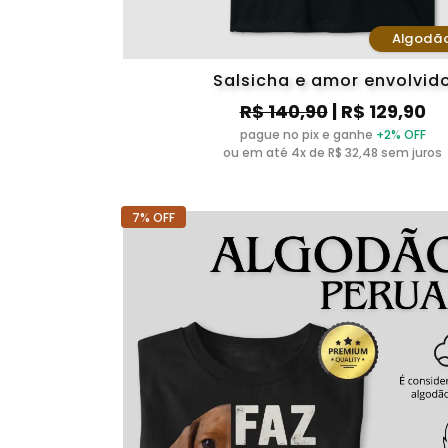
Algodã
Salsicha e amor envolvid
R$ 140,90
| R$ 129,90
pague no pix e ganhe
+2% OFF
ou em até 4x de R$ 32,48 sem juros
7% OFF