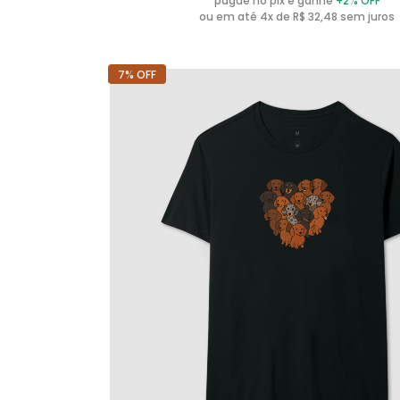
pague no pix e ganhe
+2% OFF
ou em até 4x de R$ 32,48 sem juros
7% OFF