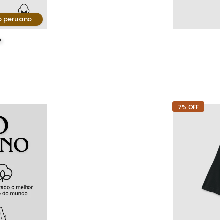
o peruano
o
7% OFF