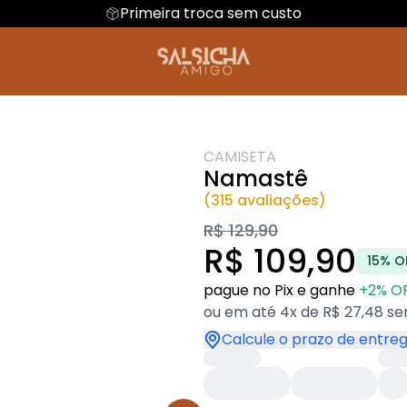
Primeira troca sem custo
ral
Dia das mães
Camiseta Algodão Peruano
Hoodie Moletom
Dia dos namora
antil
Camiseta Oversized
Natal
Artes de bols
dades
Futebol
CAMISETA
Namastê
(315 avaliações)
R$ 129,90
R$ 109,90
15% O
pague no Pix e ganhe
+2% O
ou em até 4x de R$ 27,48 se
Calcule o prazo de entre