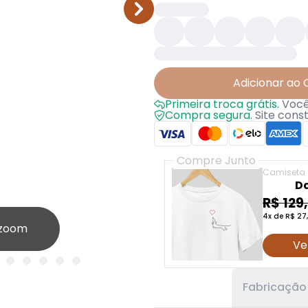
Adicionar ao 
Primeira troca grátis.
Você 
Compra segura.
Site cons
Compre Junto
Camiseta
Da
R$ 129
4x de R$ 27
 zoom
Ve
Fabricação