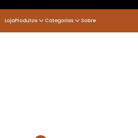
Loja
Produtos
Categorias
Sobre
Camiseta
Frases
Camiseta Infantil
Ge
Suéter Moletom
Dia dos pais
Body Infantil
Inf
Mais vendidas
Novi