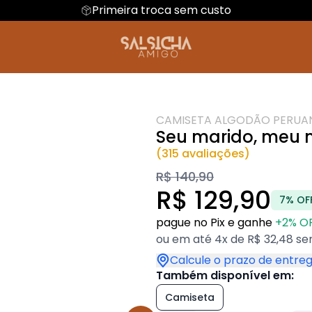
Primeira troca sem custo
ral
Dia das mães
Camiseta Algodão Peruano
Hoodie Moletom
Dia dos namora
antil
Camiseta Oversized
Natal
Artes de bols
dades
Futebol
CAMISETA ALGODÃO PERUA
Seu marido, meu 
(315 avaliações)
R$ 140,90
R$ 129,90
7% OF
pague no Pix e ganhe
+2% O
ou em até 4x de R$ 32,48 se
Calcule o prazo de entre
Também disponível em:
Camiseta