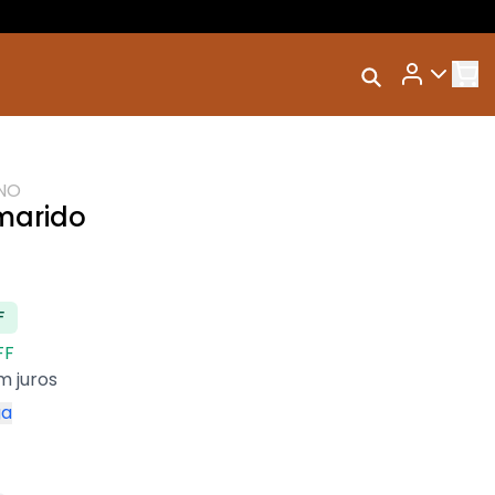
Rastrear Meu
dos
Pedido
o
Trocar Meu Pedido
NO
Avaliar Meu Pedido
marido
Entrar | Cadastrar
F
FF
m juros
ga