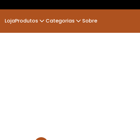
Loja
Produtos
Categorias
Sobre
Camiseta
Frases
Camiseta Infantil
Ge
Suéter Moletom
Dia dos pais
Body Infantil
Inf
Mais vendidas
Novi