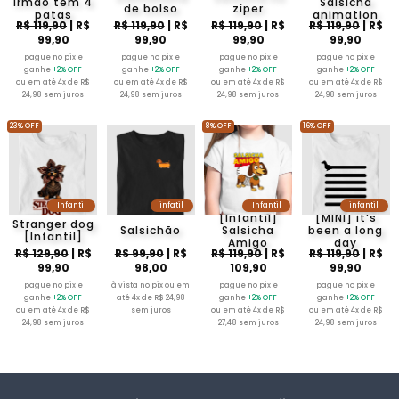
irmão tem 4
Salsicha
de bolso
zíper
patas
animation
R$ 119,90
| R$
R$ 119,90
| R$
R$ 119,90
| R$
R$ 119,90
| R$
99,90
99,90
99,90
99,90
pague no pix e
pague no pix e
pague no pix e
pague no pix e
ganhe
+2% OFF
ganhe
+2% OFF
ganhe
+2% OFF
ganhe
+2% OFF
ou em até 4x de R$
ou em até 4x de R$
ou em até 4x de R$
ou em até 4x de R$
24,98 sem juros
24,98 sem juros
24,98 sem juros
24,98 sem juros
23% OFF
8% OFF
16% OFF
Infantil
infatil
Infantil
infantil
[Infantil]
[MINI] it's
Stranger dog
Salsichão
Salsicha
been a long
[Infantil]
Amigo
day
R$ 129,90
| R$
R$ 99,90
| R$
R$ 119,90
| R$
R$ 119,90
| R$
99,90
98,00
109,90
99,90
pague no pix e
à vista no pix ou em
pague no pix e
pague no pix e
ganhe
+2% OFF
até 4x de R$ 24,98
ganhe
+2% OFF
ganhe
+2% OFF
ou em até 4x de R$
sem juros
ou em até 4x de R$
ou em até 4x de R$
24,98 sem juros
27,48 sem juros
24,98 sem juros