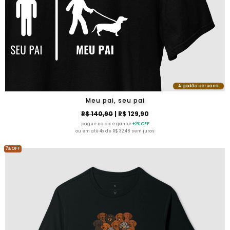
Algodão peruano
Meu pai, seu pai
R$ 140,90
| R$ 129,90
pague no pix e ganhe
+2% OFF
ou em até 4x de R$ 32,48 sem juros
7% OFF