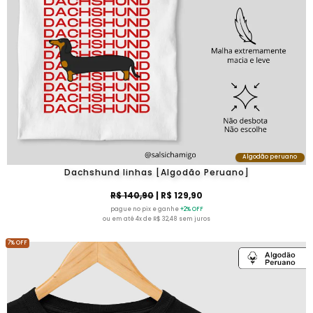
Algodão peruano
Dachshund linhas [Algodão Peruano]
R$ 140,90
| R$ 129,90
pague no pix e ganhe
+2% OFF
ou em até 4x de R$ 32,48 sem juros
7% OFF