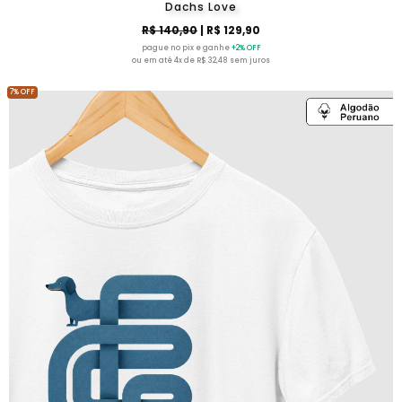
Dachs Love
R$ 140,90
| R$ 129,90
pague no pix e ganhe
+2% OFF
ou em até 4x de R$ 32,48 sem juros
7% OFF