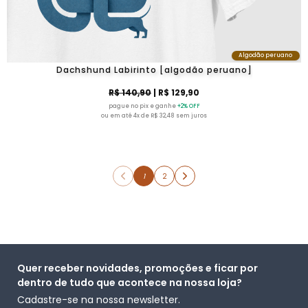
Algodão peruano
Dachshund Labirinto [algodão peruano]
R$ 140,90
| R$ 129,90
pague no pix e ganhe
+2% OFF
ou em até 4x de R$ 32,48 sem juros
1
2
Quer receber novidades, promoções e ficar por
dentro de tudo que acontece na nossa loja?
Cadastre-se na nossa newsletter.