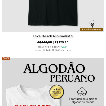
Algodão peruano
Love Dasch Minimalista
R$ 140,90
| R$ 129,90
pague no pix e ganhe
+2% OFF
ou em até 4x de R$ 32,48 sem juros
7% OFF