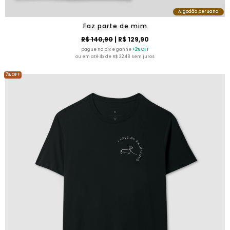
Algodão peruano
Faz parte de mim
R$ 140,90
| R$ 129,90
pague no pix e ganhe
+2% OFF
ou em até 4x de R$ 32,48 sem juros
7% OFF