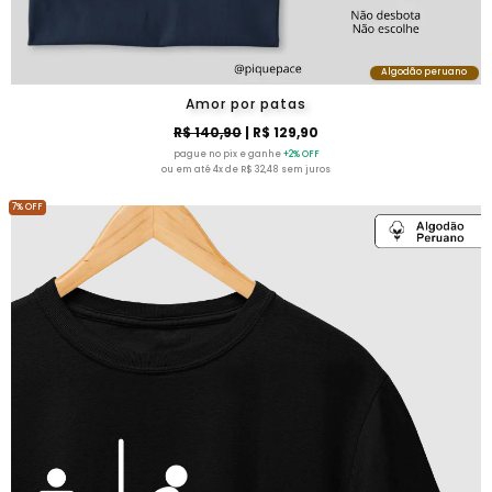
Algodão peruano
Amor por patas
R$ 140,90
| R$ 129,90
pague no pix e ganhe
+2% OFF
ou em até 4x de R$ 32,48 sem juros
7% OFF