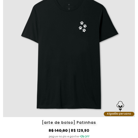
Algodão peruano
[arte de bolso] Patinhas
R$ 140,90
| R$ 129,90
pague no pix e ganhe
+2% OFF