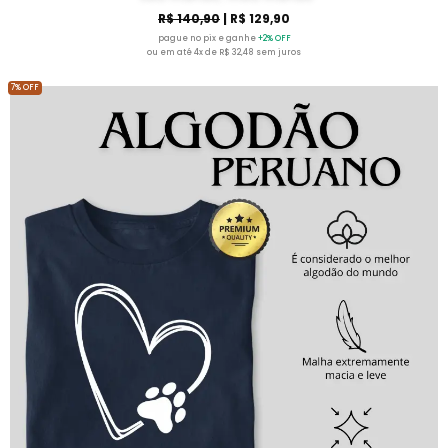
R$ 140,90
| R$ 129,90
pague no pix e ganhe
+2% OFF
ou em até 4x de R$ 32,48 sem juros
7% OFF