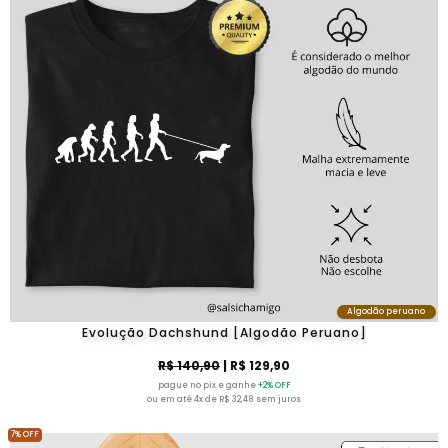
Algodão peruano
Evolução Dachshund [Algodão Peruano]
R$ 140,90
| R$ 129,90
pague no pix e ganhe
+2% OFF
ou em até 4x de R$ 32,48 sem juros
7% OFF