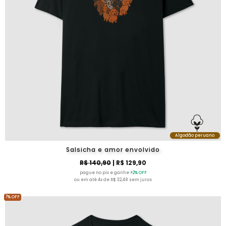
Algodão peruano
Salsicha e amor envolvido
R$ 140,90
| R$ 129,90
pague no pix e ganhe
+2% OFF
ou em até 4x de R$ 32,48 sem juros
7% OFF