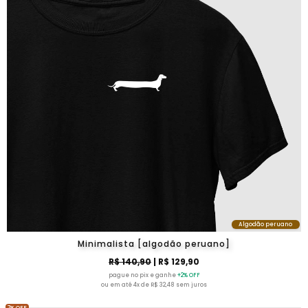
Algodão peruano
Minimalista [algodão peruano]
R$ 140,90
| R$ 129,90
pague no pix e ganhe
+2% OFF
ou em até 4x de R$ 32,48 sem juros